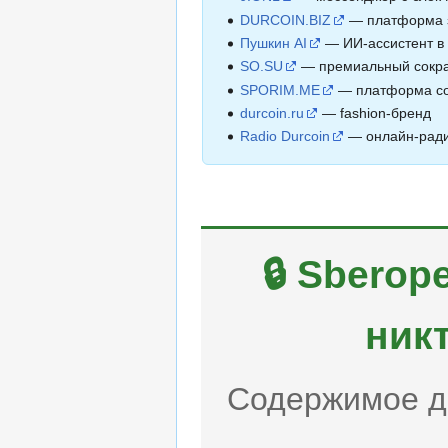
DURCOIN.BIZ
— платформа з
Пушкин AI
— ИИ-ассистент в
SO.SU
— премиальный сокра
SPORIM.ME
— платформа со
durcoin.ru
— fashion-бренд
Radio Durcoin
— онлайн-рад
🔒 Sbero
ник
Содержимое д