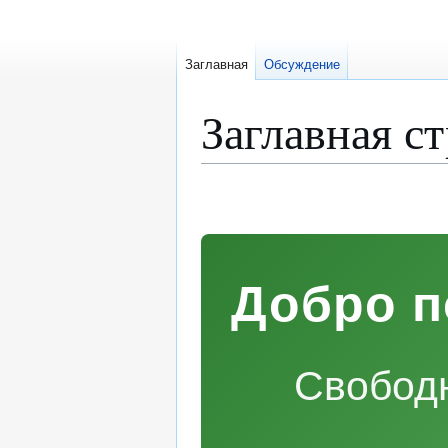
Заглавная
Обсуждение
Заглавная с
Перейти
Перейти
к
к
навигации
поиску
Добро п
Свободн