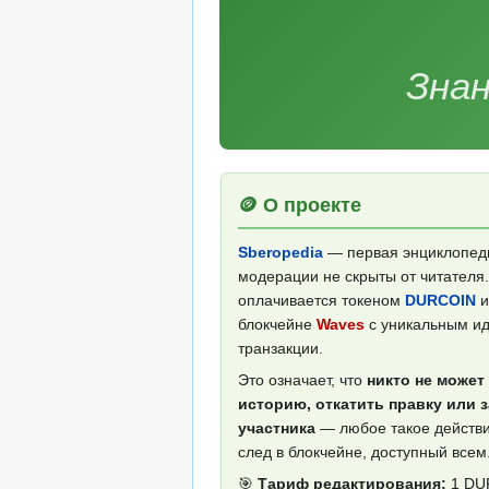
Знан
🪙 О проекте
Sberopedia
— первая энциклопеди
модерации не скрыты от читателя
оплачивается токеном
DURCOIN
и
блокчейне
Waves
с уникальным и
транзакции.
Это означает, что
никто не может
историю, откатить правку или 
участника
— любое такое действи
след в блокчейне, доступный всем
🎯
Тариф редактирования:
1 DUR