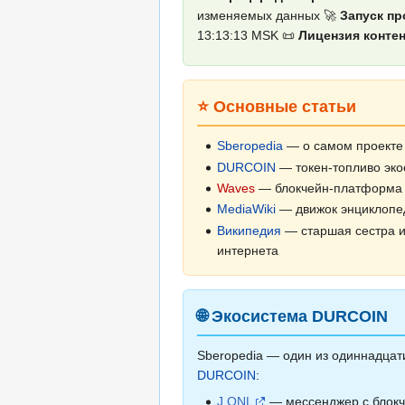
изменяемых данных 🚀
Запуск пр
13:13:13 MSK 📜
Лицензия контен
⭐ Основные статьи
Sberopedia
— о самом проекте
DURCOIN
— токен-топливо эк
Waves
— блокчейн-платформа
MediaWiki
— движок энциклопе
Википедия
— старшая сестра и
интернета
🌐 Экосистема DURCOIN
Sberopedia — один из одиннадцат
DURCOIN
:
J.ONL
— мессенджер с блок